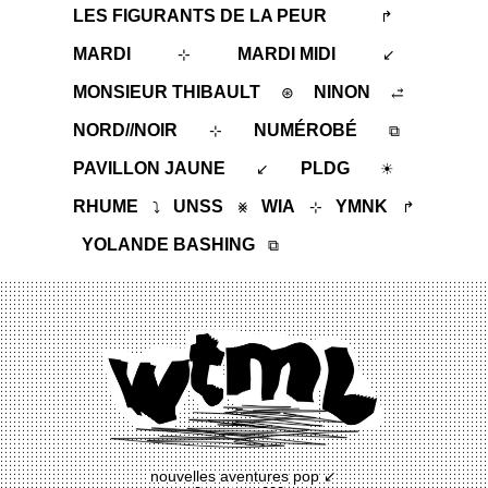
LES FIGURANTS DE LA PEUR
↱
MARDI
MARDI MIDI
⊹
↙︎
MONSIEUR THIBAULT
NINON
⊛
⥄
NORD//NOIR
NUMÉROBÉ
⊹
⧉
PAVILLON JAUNE
PLDG
↙︎
☀︎
RHUME
UNSS
WIA
YMNK
⤵︎
⨳
⊹
↱
YOLANDE BASHING
⧉
nouvelles aventures pop ↙︎