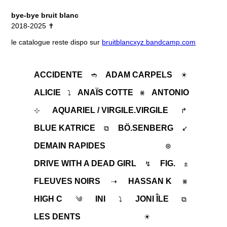
bye-bye bruit blanc
2018-2025 ✝
le catalogue reste dispo sur
bruitblancxyz.bandcamp.com
ACCIDENTE
ADAM CARPELS
➬
☀︎
ALICIE
ANAÏS COTTE
ANTONIO
⤵︎
⨳
AQUARIEL / VIRGILE.VIRGILE
⊹
↱
BLUE KATRICE
BÖ.SENBERG
⧉
↙︎
DEMAIN RAPIDES
⊛
DRIVE WITH A DEAD GIRL
FIG.
↯
±
FLEUVES NOIRS
HASSAN K
⇢
⨳
HIGH C
INI
JONI ÎLE
༄
⤵︎
⧉
LES DENTS
☀︎