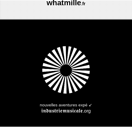
whatmille
.fr
nouvelles aventures expé ↙︎
𝖎𝖓𝖉𝖚𝖘𝖙𝖗𝖎𝖊𝖒𝖚𝖘𝖎𝖈𝖆𝖑𝖊
.org